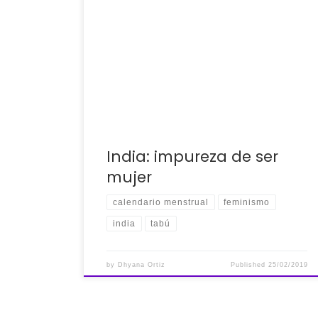
El ser mujer y experimentar la menstruación,
varía sustancialmente de acuerdo a la
cultura, clase socioeconómica y
geolocalización, el lugar preciso donde nos
tocó nacer y/o vivir. A pesar de ser un
fenómeno global y […]
India: impureza de ser
mujer
calendario menstrual
feminismo
india
tabú
by
Dhyana Ortiz
Published
25/02/2019