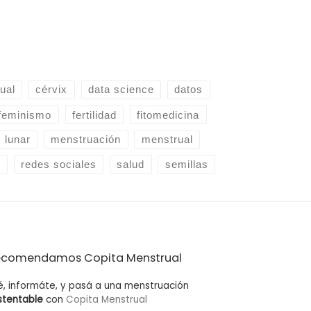
ual
cérvix
data science
datos
feminismo
fertilidad
fitomedicina
lunar
menstruación
menstrual
d
redes sociales
salud
semillas
ecomendamos Copita Menstrual
é, informáte, y pasá a una menstruación
stentable
con
Copita Menstrual