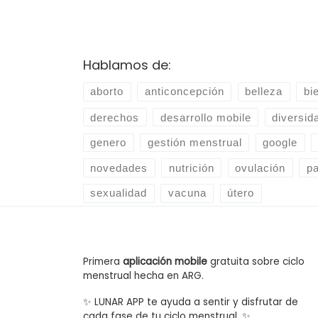
Hablamos de:
aborto
anticoncepción
belleza
bi
derechos
desarrollo mobile
diversid
genero
gestión menstrual
google
novedades
nutrición
ovulación
p
sexualidad
vacuna
útero
Primera
aplicación mobile
gratuita sobre ciclo
menstrual hecha en ARG.
✨ LUNAR APP te ayuda a sentir y disfrutar de
cada fase de tu ciclo menstrual. ✨