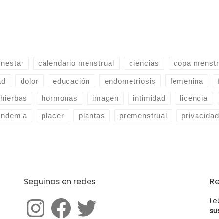
enestar
calendario menstrual
ciencias
copa menstr
ad
dolor
educación
endometriosis
femenina
hierbas
hormonas
imagen
intimidad
licencia
andemia
placer
plantas
premenstrual
privacida
Seguinos en redes
R
Le
su